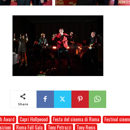
Share
th Award
Capri Hollywood
Festa del cinema di Roma
Festival cinem
sizioni
Roma Fall Gala
Tony Petruzzi
Tony Renis