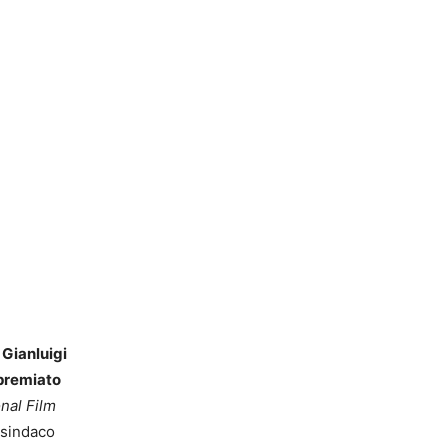
e
Gianluigi
premiato
nal Film
 sindaco