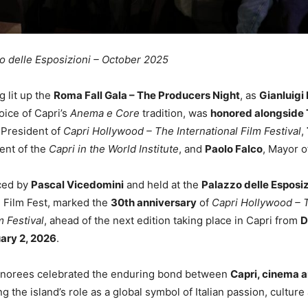
o delle Esposizioni – October 2025
g lit up the
Roma Fall Gala – The Producers Night
, as
Gianluig
oice of Capri’s
Anema e Core
tradition, was
honored alongside
 President of
Capri Hollywood – The International Film Festival
,
dent of the
Capri in the World Institute
, and
Paolo Falco
, Mayor o
ced by
Pascal Vicedomini
and held at the
Palazzo delle Esposiz
 Film Fest, marked the
30th anniversary
of
Capri Hollywood – 
m Festival
, ahead of the next edition taking place in Capri from
D
uary 2, 2026
.
onorees celebrated the enduring bond between
Capri, cinema 
ing the island’s role as a global symbol of Italian passion, culture