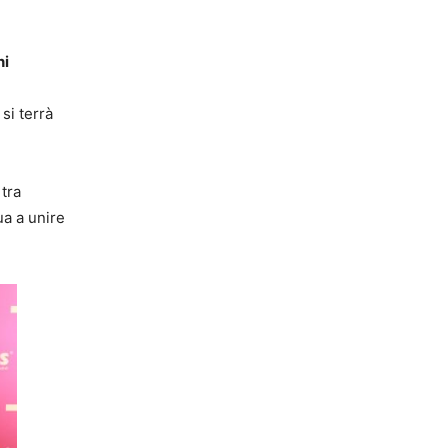
ni
si terrà
 tra
ua a unire