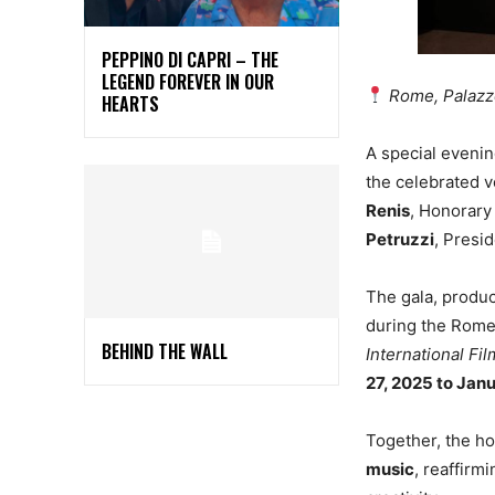
PEPPINO DI CAPRI – THE
LEGEND FOREVER IN OUR
Rome, Palazz
HEARTS
A special evenin
the celebrated v
Renis
, Honorary
Petruzzi
, Presi
The gala, produ
during the Rome
BEHIND THE WALL
International Fil
27, 2025 to Jan
Together, the h
music
, reaffirm