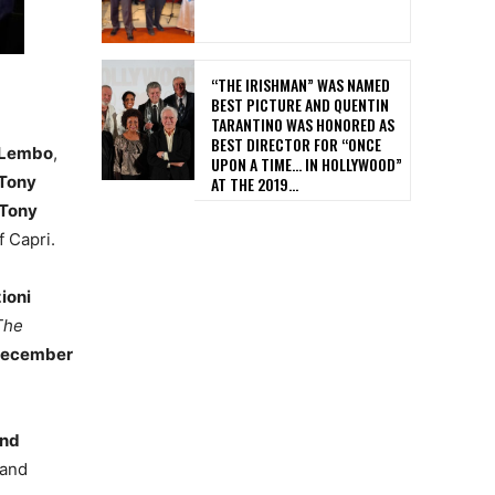
“THE IRISHMAN” WAS NAMED
BEST PICTURE AND QUENTIN
TARANTINO WAS HONORED AS
BEST DIRECTOR FOR “ONCE
i Lembo
,
UPON A TIME… IN HOLLYWOOD”
 Tony
AT THE 2019...
Tony
f Capri.
ioni
The
ecember
and
 and