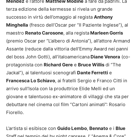
Mendez
e l’attore
Matthew Modine
a fare da padrini. La
terza edizione della kermesse si rivela un grande
successo in virtù dell’omaggio al regista
Anthony
Minghella
(fresco dell’Oscar per “Il Paziente Inglese”), al
maestro
Renato Carosone
, alla regista
Marleen Gorris
(premio Oscar per “L’albero di Antonia”), all’attore Armand
Assante (reduce dalla vittoria dell’Emmy Award nei panni
del boss John Gotti), all’italoamericana
Diane Venora
(co-
protagonista con
Richard Gere
e
Bruce Willis
di “The
Jackal”), ai talentuosi scenografi
Dante Ferretti
e
Francesca Lo Schiavo
, ai fratelli Sergio e Franco Citti in
arrivo sull’Isola con la produttrice Elide Melli ed un
giovane e talentuoso ex-animatore di villaggi che sta per
debuttare nel cinema col film “Cartoni animati”: Rosario
Fiorello.
L’artista si esibisce con
Guido Lembo
,
Bennato
e i
Blue
Staff nel tempio del by night caprese, l’ “Anema & Core”.