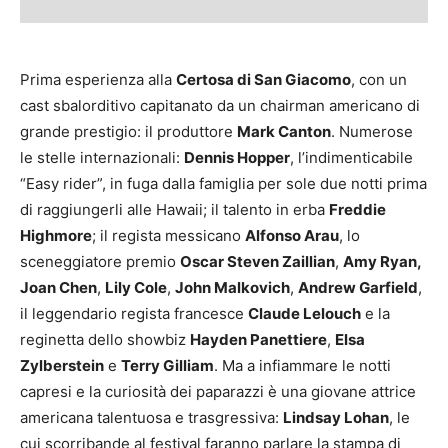
Prima esperienza alla
Certosa di San Giacomo
, con un
cast sbalorditivo capitanato da un chairman americano di
grande prestigio: il produttore
Mark Canton
. Numerose
le stelle internazionali:
Dennis Hopper
, l’indimenticabile
“Easy rider”, in fuga dalla famiglia per sole due notti prima
di raggiungerli alle Hawaii; il talento in erba
Freddie
Highmore
; il regista messicano
Alfonso Arau
, lo
sceneggiatore premio
Oscar Steven Zaillian
,
Amy Ryan,
Joan Chen
,
Lily Cole
,
John Malkovich
,
Andrew Garfield
,
il leggendario regista francesce
Claude Lelouch
e la
reginetta dello showbiz
Hayden Panettiere
,
Elsa
Zylberstein
e
Terry Gilliam
. Ma a infiammare le notti
capresi e la curiosità dei paparazzi è una giovane attrice
americana talentuosa e trasgressiva:
Lindsay Lohan
, le
cui scorribande al festival faranno parlare la stampa di