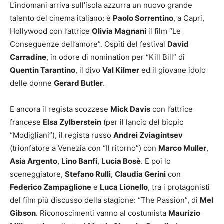
L’indomani arriva sull’isola azzurra un nuovo grande
talento del cinema italiano: è
Paolo Sorrentino
, a Capri,
Hollywood con l’attrice
Olivia Magnani
il film “Le
Conseguenze dell’amore”. Ospiti del festival
David
Carradine
, in odore di nomination per “Kill Bill” di
Quentin Tarantino
, il divo
Val Kilmer
ed il giovane idolo
delle donne
Gerard Butler
.
E ancora il regista scozzese
Mick Davis
con l’attrice
francese
Elsa Zylberstein
(per il lancio del biopic
“Modigliani”), il regista russo
Andrei Zviagintsev
(trionfatore a Venezia con “Il ritorno”) con
Marco Muller
,
Asia Argento
,
Lino Banfi
,
Lucia Bosè
. E poi lo
sceneggiatore,
Stefano Rulli
,
Claudia Gerini
con
Federico Zampaglione
e
Luca Lionello
, tra i protagonisti
del film più discusso della stagione: “The Passion”, di
Mel
Gibson
. Riconoscimenti vanno al costumista
Maurizio