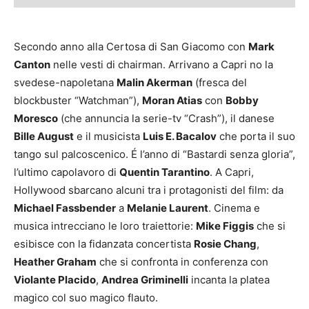
Secondo anno alla Certosa di San Giacomo con
Mark
Canton
nelle vesti di chairman. Arrivano a Capri no la
svedese-napoletana
Malin Akerman
(fresca del
blockbuster “Watchman”),
Moran Atias
con
Bobby
Moresco
(che annuncia la serie-tv “Crash”), il danese
Bille August
e il musicista
Luis E. Bacalov
che porta il suo
tango sul palcoscenico. É l’anno di “Bastardi senza gloria”,
l’ultimo capolavoro di
Quentin Tarantino
. A Capri,
Hollywood sbarcano alcuni tra i protagonisti del film: da
Michael Fassbender
a
Melanie Laurent
. Cinema e
musica intrecciano le loro traiettorie:
Mike Figgis
che si
esibisce con la fidanzata concertista
Rosie Chang
,
Heather Graham
che si confronta in conferenza con
Violante Placido
,
Andrea Griminelli
incanta la platea
magico col suo magico flauto.