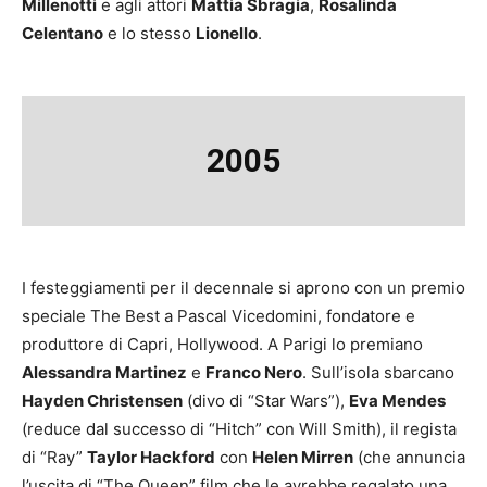
Millenotti
e agli attori
Mattia Sbragia
,
Rosalinda
Celentano
e lo stesso
Lionello
.
2005
I festeggiamenti per il decennale si aprono con un premio
speciale The Best a Pascal Vicedomini, fondatore e
produttore di Capri, Hollywood. A Parigi lo premiano
Alessandra Martinez
e
Franco Nero
. Sull’isola sbarcano
Hayden Christensen
(divo di “Star Wars”),
Eva Mendes
(reduce dal successo di “Hitch” con Will Smith), il regista
di “Ray”
Taylor Hackford
con
Helen Mirren
(che annuncia
l’uscita di “The Queen” film che le avrebbe regalato una