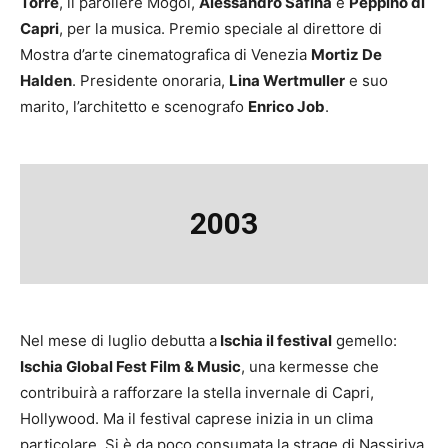
Torre
, il paroliere Mogol,
Alessandro Safina
e
Peppino di
Capri
, per la musica. Premio speciale al direttore di
Mostra d’arte cinematografica di Venezia
Mortiz De
Halden
. Presidente onoraria,
Lina Wertmuller
e suo
marito, l’architetto e scenografo
Enrico Job
.
2003
Nel mese di luglio debutta a
Ischia il festival
gemello:
Ischia Global Fest Film & Music
, una kermesse che
contribuirà a rafforzare la stella invernale di Capri,
Hollywood. Ma il festival caprese inizia in un clima
particolare. Si è da poco consumata la strage di Nassiriya