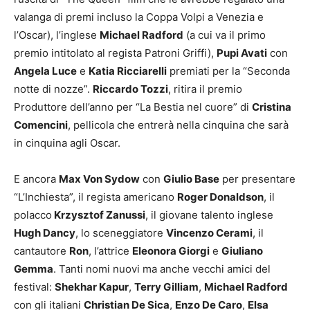
valanga di premi incluso la Coppa Volpi a Venezia e
l’Oscar), l’inglese
Michael Radford
(a cui va il primo
premio intitolato al regista Patroni Griffi),
Pupi Avati
con
Angela Luce
e
Katia Ricciarelli
premiati per la “Seconda
notte di nozze”.
Riccardo Tozzi
, ritira il premio
Produttore dell’anno per “La Bestia nel cuore” di
Cristina
Comencini
, pellicola che entrerà nella cinquina che sarà
in cinquina agli Oscar.
E ancora
Max Von Sydow
con
Giulio Base
per presentare
“L’Inchiesta”, il regista americano
Roger Donaldson
, il
polacco
Krzysztof Zanussi
, il giovane talento inglese
Hugh Dancy
, lo sceneggiatore
Vincenzo Cerami
, il
cantautore
Ron
, l’attrice
Eleonora Giorgi
e
Giuliano
Gemma
. Tanti nomi nuovi ma anche vecchi amici del
festival:
Shekhar Kapur
,
Terry Gilliam
,
Michael Radford
con gli italiani
Christian De Sica
,
Enzo De Caro
,
Elsa