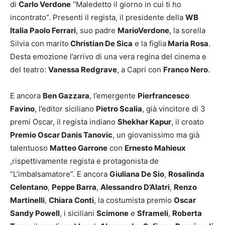
di
Carlo Verdone
“Maledetto il giorno in cui ti ho
incontrato”. Presenti il regista, il presidente della
WB
Italia Paolo Ferrari
, suo padre
MarioVerdone
, la sorella
Silvia con marito
Christian De Sica
e la figlia
Maria Rosa
.
Desta emozione l’arrivo di una vera regina del cinema e
del teatro:
Vanessa Redgrave
, a Capri con
Franco Nero
.
E ancora
Ben Gazzara
, l’emergente
Pierfrancesco
Favino
, l’editor siciliano
Pietro Scalia
, già vincitore di 3
premi Oscar, il regista indiano
Shekhar Kapur
, il croato
Premio Oscar Danis Tanovic
, un giovanissimo ma già
talentuoso
Matteo Garrone
con
Ernesto Mahieux
,rispettivamente regista e protagonista de
“L’imbalsamatore”. E ancora
Giuliana De Sio
,
Rosalinda
Celentano
,
Peppe Barra
,
Alessandro D’Alatri
,
Renzo
Martinelli
,
Chiara Conti
, la costumista premio
Oscar
Sandy Powell
, i siciliani
Scimone
e
Sframeli
,
Roberta