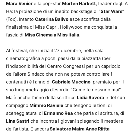
Mara Venier
e la pop-star
Morten Harkett
, leader degli A
Ha: la proiezione di un inedito backstage di “
Star Wars
”
(Fox). Intanto
Caterina Balivo
esce sconfitta dalla
finalissima di Miss Capri, Hollywood ma conquista la
fascia di
Miss Cinema a Miss Italia
.
Al festival, che inizia il 27 dicembre, nella sala
cinematografica a pochi passi dalla piazzetta (per
l’indisponibilità del Centro Congressi per un capriccio
dell’allora Sindaco che non ne poteva controllare i
contenuti) è l’anno di
Gabriele Muccino
, premiato per il
suo lungometraggio d’esordio “Come te nessuno mai”.
Ma è anche l’anno della scrittrice
Lidia Ravera
e del suo
compagno
Mimmo Raviele
che tengono lezioni di
sceneggiatura, di
Ermanno Rea
che parla di scrittura, di
Lina Sastri
che incontra i giovani spiegando il mestiere
dell’artista. E ancora
Salvatore Maira Anne Riitta