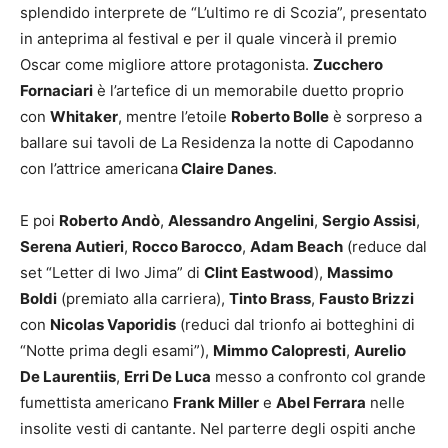
splendido interprete de “L’ultimo re di Scozia”, presentato
in anteprima al festival e per il quale vincerà il premio
Oscar come migliore attore protagonista.
Zucchero
Fornaciari
è l’artefice di un memorabile duetto proprio
con
Whitaker
, mentre l’etoile
Roberto Bolle
è sorpreso a
ballare sui tavoli de La Residenza la notte di Capodanno
con l’attrice americana
Claire Danes
.
E poi
Roberto Andò
,
Alessandro Angelini
,
Sergio Assisi
,
Serena Autieri
,
Rocco Barocco
,
Adam Beach
(reduce dal
set “Letter di Iwo Jima” di
Clint Eastwood
),
Massimo
Boldi
(premiato alla carriera),
Tinto Brass
,
Fausto Brizzi
con
Nicolas Vaporidis
(reduci dal trionfo ai botteghini di
“Notte prima degli esami”),
Mimmo Calopresti
,
Aurelio
De Laurentiis
,
Erri De Luca
messo a confronto col grande
fumettista americano
Frank Miller
e
Abel Ferrara
nelle
insolite vesti di cantante. Nel parterre degli ospiti anche