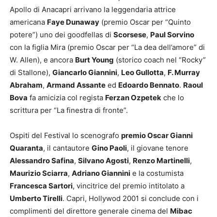
Apollo di Anacapri arrivano la leggendaria attrice
americana
Faye Dunaway
(premio Oscar per “Quinto
potere”) uno dei goodfellas di
Scorsese
,
Paul Sorvino
con la figlia Mira (premio Oscar per “La dea dell’amore” di
W. Allen), e ancora
Burt Young
(storico coach nel “Rocky”
di Stallone),
Giancarlo Giannini
,
Leo Gullotta
,
F. Murray
Abraham
,
Armand Assante
ed
Edoardo Bennato
.
Raoul
Bova
fa amicizia col regista
Ferzan Ozpetek
che lo
scrittura per “La finestra di fronte”.
Ospiti del Festival lo scenografo
premio Oscar Gianni
Quaranta
, il cantautore
Gino Paoli
, il giovane tenore
Alessandro Safina
,
Silvano Agosti
,
Renzo Martinelli
,
Maurizio Sciarra
,
Adriano Giannini
e la costumista
Francesca Sartori
, vincitrice del premio intitolato a
Umberto Tirelli
. Capri, Hollywod 2001 si conclude con i
complimenti del direttore generale cinema del
Mibac