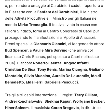
e, per rendere omaggio ai Carabinieri caduti, l’apertura è
in Piazzetta con la
Fanfara dei Carabinieri
, il Ministro
delle Attività Produttive e il Ministro per gli Italiani nel
mondo
Mirko Tremaglia
. Il festival ,vinta la causa con
l’allora Sindaco, torna al Centro Congressi di Capri pur
proseguendo le manifestazioni all’Apollo di Anacapri.
Premi speciali a
Giancarlo Giannini
, al leggendario attore
Bud Spencer
, a
Paul
e
Mira Sorvino
(che arriva col
fidanzato Chris Bachus, poi sposato a Capri nell’estate
2004). E ancora
Roberto Faenza
,
Angelo Infanti
,
Christian De Sica
,
Tony Renis
,
Marina Cicogna
,
Giuliano
Montaldo
,
Silvio Muccino
,
Aurelio De Laurentiis
,
Ida di
Benedetto
,
Elda Ferri
,
Gabriella Pescucci
.
Tra gli altri ospiti internazionali: i registi
Terry Gilliam
,
A
ndrei Konchalovsky
,
Shekhar Kapur
,
Wolfgang Becker
,
Hiner Saleem
. Il musicista
Goran Bregovic
, la direttrice