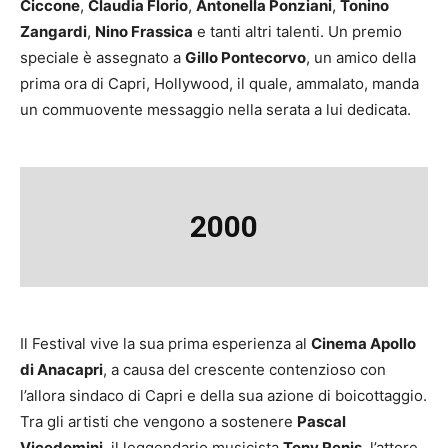
Ciccone
,
Claudia Florio
,
Antonella Ponziani
,
Tonino
Zangardi
,
Nino Frassica
e tanti altri talenti. Un premio
speciale è assegnato a
Gillo Pontecorvo
, un amico della
prima ora di Capri, Hollywood, il quale, ammalato, manda
un commuovente messaggio nella serata a lui dedicata.
2000
Il Festival vive la sua prima esperienza al
Cinema Apollo
di Anacapri
, a causa del crescente contenzioso con
l’allora sindaco di Capri e della sua azione di boicottaggio.
Tra gli artisti che vengono a sostenere
Pascal
Vicedomini
, il leggendario musicista
Tony Renis
, l’attore