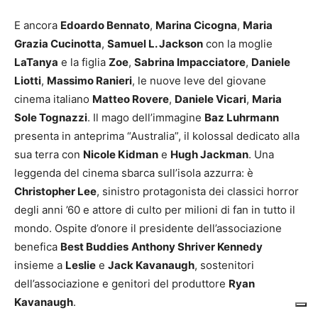
E ancora
Edoardo Bennato
,
Marina Cicogna
,
Maria
Grazia Cucinotta
,
Samuel L. Jackson
con la moglie
LaTanya
e la figlia
Zoe
,
Sabrina Impacciatore
,
Daniele
Liotti
,
Massimo Ranieri
, le nuove leve del giovane
cinema italiano
Matteo Rovere
,
Daniele Vicari
,
Maria
Sole Tognazzi
. Il mago dell’immagine
Baz Luhrmann
presenta in anteprima “Australia”, il kolossal dedicato alla
sua terra con
Nicole Kidman
e
Hugh Jackman
. Una
leggenda del cinema sbarca sull’isola azzurra: è
Christopher Lee
, sinistro protagonista dei classici horror
degli anni ’60 e attore di culto per milioni di fan in tutto il
mondo. Ospite d’onore il presidente dell’associazione
benefica
Best Buddies
Anthony Shriver Kennedy
insieme a
Leslie
e
Jack Kavanaugh
, sostenitori
dell’associazione e genitori del produttore
Ryan
Kavanaugh
.