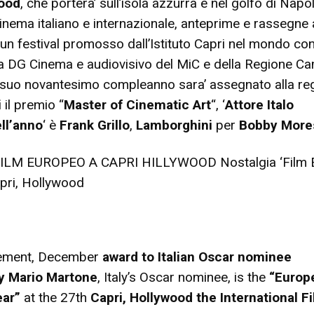
wood
, che portera’ sull’isola azzurra e nel golfo di Napoli
inema italiano e internazionale, anteprime e rassegne
’ un festival promosso dall’Istituto Capri nel mondo con 
a DG Cinema e audiovisivo del MiC e della Regione Ca
del suo novantesimo compleanno sara’ assegnato alla re
i
il premio “
Master of Cinematic Art
“, ‘
Attore Italo
ll’anno
‘ è
Frank Grillo
,
Lamborghini
per
Bobby More
ILM EUROPEO A CAPRI HILLYWOOD Nostalgia ‘Film 
apri, Hollywood
ment, December
award to Italian Oscar nominee
by Mario Martone
, Italy’s Oscar nominee, is the
“Europ
ear”
at the 27th
Capri, Hollywood the International F