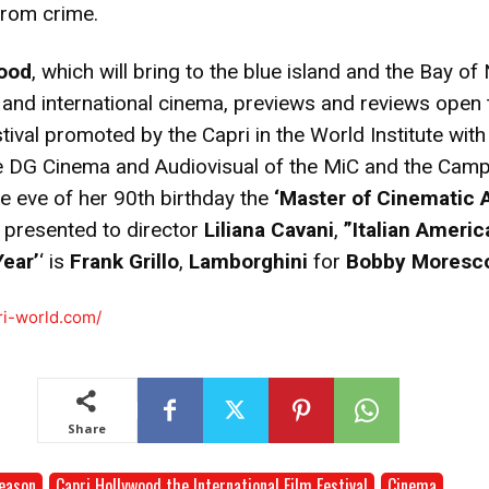
from crime.
wood
, which will bring to the blue island and the Bay of
n and international cinema, previews and reviews open 
estival promoted by the Capri in the World Institute with
e DG Cinema and Audiovisual of the MiC and the Cam
he eve of her 90th birthday the
‘Master of Cinematic 
e presented to director
Liliana Cavani
,
”Italian Americ
Year’
‘ is
Frank Grillo
,
Lamborghini
for
Bobby Moresc
ri-world.com/
Share
eason
Capri Hollywood the International Film Festival
Cinema