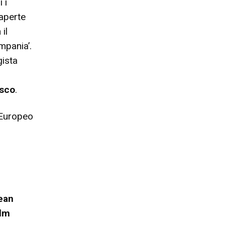
 i
 aperte
il
mpania’.
gista
sco
.
Europeo
ean
ilm