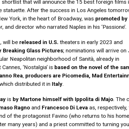
 shortlist that will announce the 15 best foreign films 
he statuette. After the success in Los Angeles tomorr
New York, in the heart of Broadway, was
promoted by
or, and director who narrated Naples in his ‘Passione’.
, will be
released in U.S.
theaters in early 2023 and
y Breaking Glass Pictures
; nominations will arrive on 
ular Neapolitan neighborhood of Sanità, already in
 Cannes, ‘Nostalgia’ is
based on the novel of the sa
anno Rea
,
producers are Picomedia, Mad Entertai
which distributed it in
Italy
.
lay
is
by Martone himself with Ippolita di Majo
. The 
maso Ragno
and
Francesco Di Leva
as, respectively,
end of the protagonist Favino (who returns to his hom
ter many years) and a priest committed to turning yo