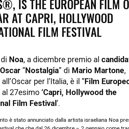
®, IS THE EUROPEAN FILM O
AR AT CAPRI, HOLLYWOOD
ATIONAL FILM FESTIVAL
Festival
di
Noa
, a dicembre premio al
candida
a Oscar
“
Nostalgia
” di
Mario Martone
,
ll’Oscar per l’Italia, è il “
Film Europe
” al 27esimo
‘Capri, Hollywood the
nal Film Festival
‘.
nto è stato annunciato dalla artista israeliana Noa pr
festival che che dal 26 dicembre – 2 gennaio come tra