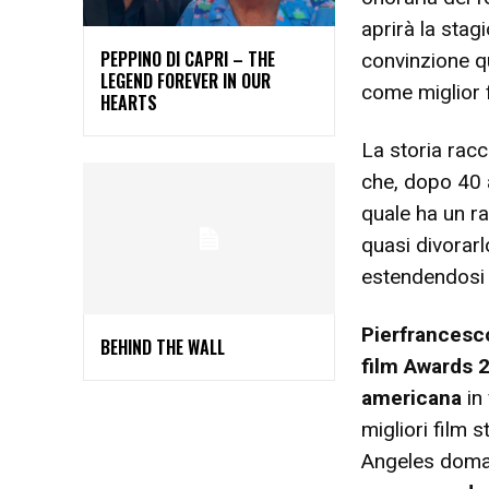
aprirà la stag
PEPPINO DI CAPRI – THE
convinzione 
LEGEND FOREVER IN OUR
come miglior 
HEARTS
La storia racc
che, dopo 40 a
quale ha un r
quasi divorarl
estendendosi 
Pierfrancesc
BEHIND THE WALL
film Awards 
americana
in 
migliori film 
Angeles doman