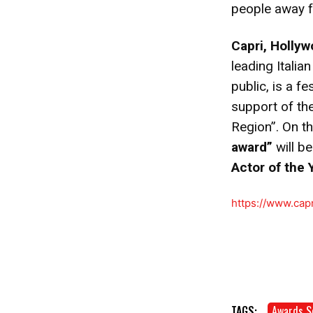
people away 
Capri, Holly
leading Italia
public, is a f
support of th
Region”. On t
award”
will b
Actor of the 
https://www.cap
TAGS:
Awards S