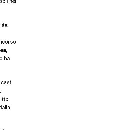
oli nel
o da
oncorso
Rea
,
o ha
l cast
o
itto
dalla