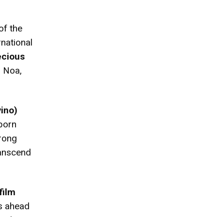
of the
rnational
ecious
d Noa,
vino)
born
trong
ranscend
film
s ahead