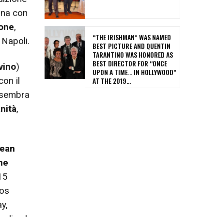
igna con
tone
,
“THE IRISHMAN” WAS NAMED
 Napoli.
BEST PICTURE AND QUENTIN
TARANTINO WAS HONORED AS
BEST DIRECTOR FOR “ONCE
vino
)
UPON A TIME… IN HOLLYWOOD”
con il
AT THE 2019...
e sembra
nità
,
pean
ne
 15
Los
y,