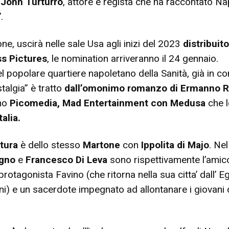
John Turturro
, attore e regista che ha raccontato Nap
.
tone, uscirà nelle sale Usa agli inizi del 2023
distribuit
ss Pictures
, le nomination arriveranno il 24 gennaio.
l popolare quartiere napoletano della Sanità, già in c
talgia” è tratto
dall’omonimo romanzo di Ermanno 
ono
Picomedia, Mad Entertainment con Medusa
che l
talia.
tura
è dello stesso
Martone
con
Ippolita di Majo
. Ne
agno
e
Francesco Di Leva
sono rispettivamente l’amic
protagonista Favino (che ritorna nella sua citta’ dall’ Eg
ni) e un sacerdote impegnato ad allontanare i giovani 