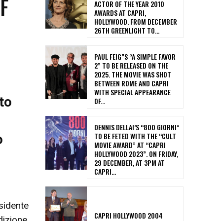
F
ACTOR OF THE YEAR 2010
AWARDS AT CAPRI,
HOLLYWOOD. FROM DECEMBER
26TH GREENLIGHT TO...
PAUL FEIG”S “A SIMPLE FAVOR
2” TO BE RELEASED ON THE
2025. THE MOVIE WAS SHOT
BETWEEN ROME AND CAPRI
WITH SPECIAL APPEARANCE
to
OF...
DENNIS DELLAI’S “800 GIORNI”
TO BE FETED WITH THE “CULT
o
MOVIE AWARD” AT “CAPRI
HOLLYWOOD 2023”. ON FRIDAY,
29 DECEMBER, AT 3PM AT
CAPRI...
esidente
CAPRI HOLLYWOOD 2004
dizione