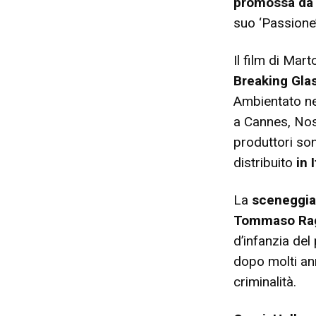
promossa da 
suo ‘Passione’
Il film di Mar
Breaking Gla
Ambientato ne
a Cannes, Nos
produttori s
distribuito
in I
La
sceneggia
Tommaso R
d’infanzia del 
dopo molti an
criminalità.