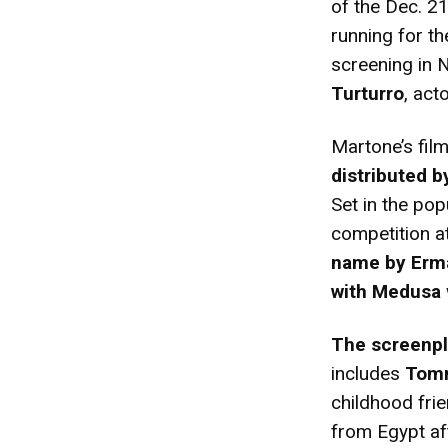
of the Dec. 21
running for t
screening in 
Turturro
, act
Martone’s film
distributed b
Set in the pop
competition at
name by Erm
with Medusa
The screenp
includes
Tom
childhood fri
from Egypt af