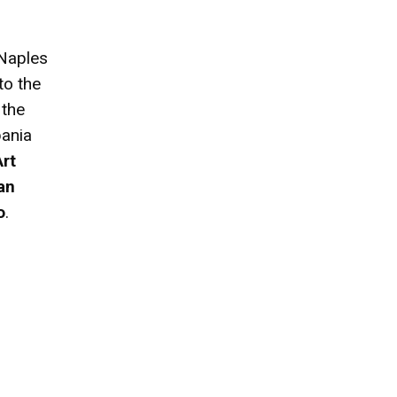
 Naples
to the
 the
pania
Art
an
o
.