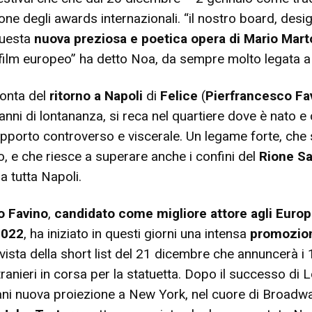
ione degli awards internazionali. “il nostro board, des
questa
nuova preziosa e poetica opera di Mario Mar
film europeo” ha detto Noa, da sempre molto legata a
onta del
ritorno a Napoli
di
Felice
(
Pierfrancesco Fa
nni di lontananza, si reca nel quartiere dove è nato e 
apporto controverso e viscerale. Un legame forte, ch
o, e che riesce a superare anche i confini del
Rione Sa
a tutta Napoli.
o Favino
,
candidato come migliore attore agli Euro
2022
, ha iniziato in questi giorni una intensa
promozio
vista della short list del 21 dicembre che annuncerà i
stranieri in corsa per la statuetta. Dopo il successo di 
i nuova proiezione a New York, nel cuore di Broadwa