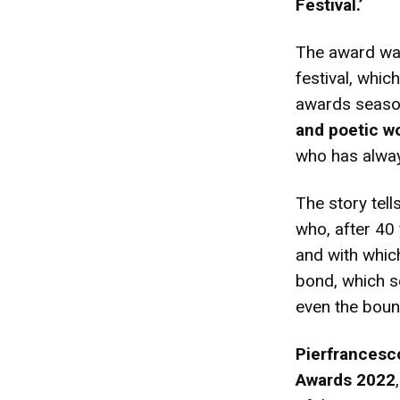
Festival.’
The award was
festival, whic
awards season
and poetic w
who has alway
The story tell
who, after 40
and with which
bond, which 
even the boun
Pierfrancesc
Awards 2022