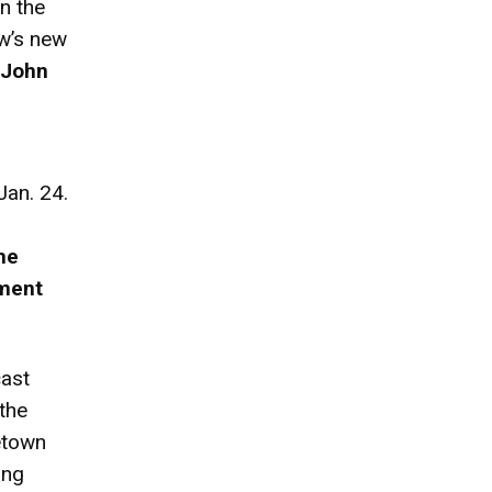
in the
ow’s new
 John
Jan. 24.
me
nment
cast
 the
etown
ung