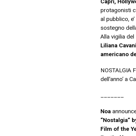
Capri, Holly
protagonisti c
al pubblico, e
sostegno dell
Alla vigilia 
Liliana Cavan
americano de
NOSTALGIA F
dell’anno’ a C
_______
Noa
announce
“Nostalgia” 
Film of the Y